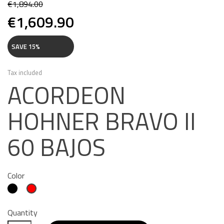
€1,894.00
€1,609.90
SAVE 15%
Tax included
ACORDEON
HOHNER BRAVO II
60 BAJOS
Color
Black
Red
Quantity