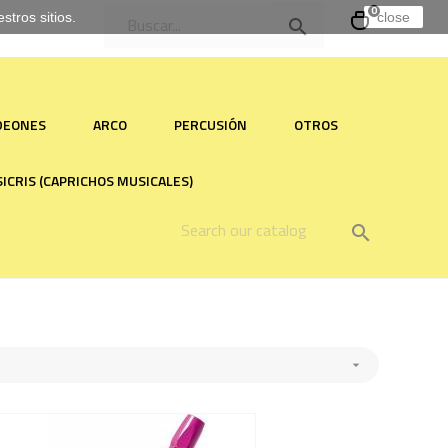
0
tros sitios.
close

RDEONES
ARCO
PERCUSIÓN
OTROS
ICRIS (CAPRICHOS MUSICALES)

