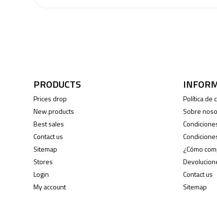
You may unsubscrib
PRODUCTS
INFOR
Prices drop
Política de
New products
Sobre noso
Best sales
Condicione
Contact us
Condicione
Sitemap
¿Cómo com
Stores
Devolucion
Login
Contact us
My account
Sitemap