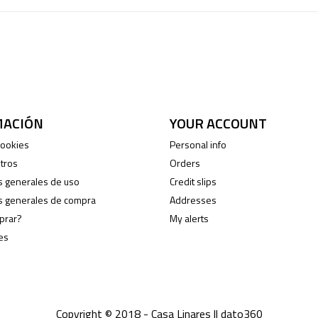
e at any moment. For that purpose, please find our contact info i
MACIÓN
YOUR ACCOUNT
 cookies
Personal info
tros
Orders
s generales de uso
Credit slips
s generales de compra
Addresses
prar?
My alerts
es
Copyright © 2018 - Casa Linares ||
dato360