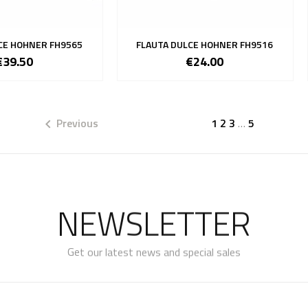
CE HOHNER FH9565
FLAUTA DULCE HOHNER FH9516
€39.50
€24.00
Previous
1
2
3
…
5

NEWSLETTER
Get our latest news and special sales