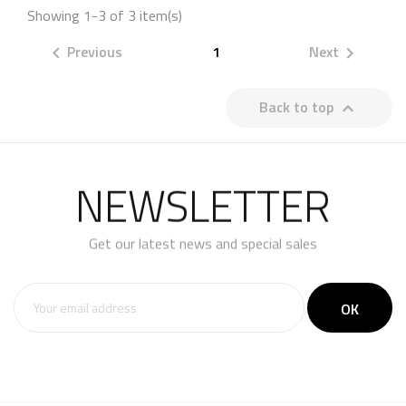
Showing 1-3 of 3 item(s)
Previous
1
Next


Back to top

NEWSLETTER
Get our latest news and special sales