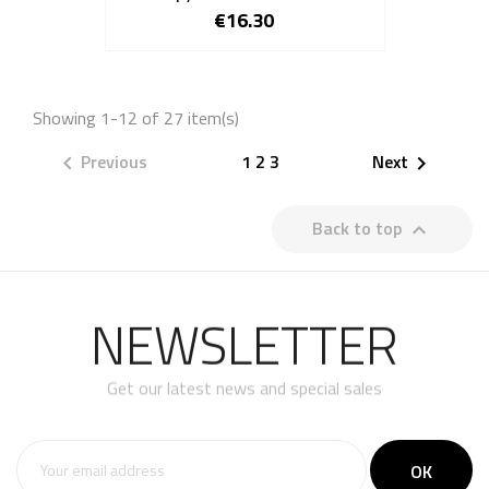
€16.30
Showing 1-12 of 27 item(s)
Previous
1
2
3
Next


Back to top

NEWSLETTER
Get our latest news and special sales