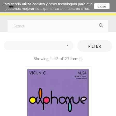
Esta tienda utiliza cookies y otras tecnologías para que

close
podamos mejorar su experiencia en nuestros sitios.

FILTER

Showing 1-12 of 27 item(s)