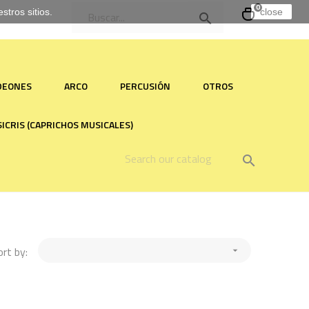
0
tros sitios.
close

RDEONES
ARCO
PERCUSIÓN
OTROS
ICRIS (CAPRICHOS MUSICALES)

ort by:
