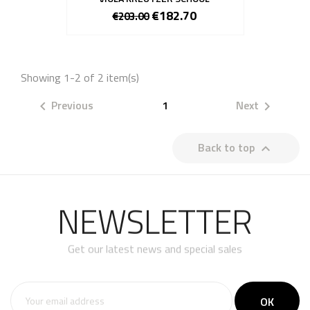
€182.70
€203.00
Showing 1-2 of 2 item(s)
Previous
1
Next


Back to top

NEWSLETTER
Get our latest news and special sales