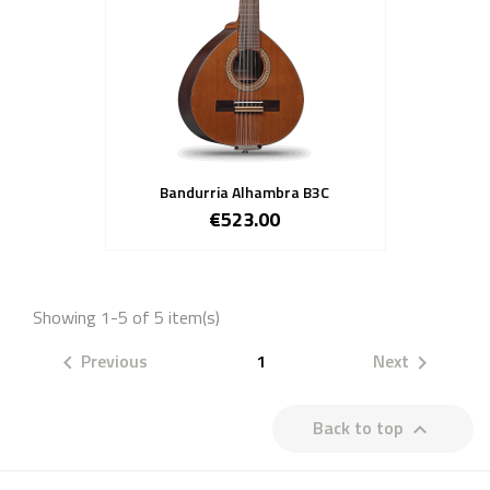
Bandurria Alhambra B3C
€523.00
Showing 1-5 of 5 item(s)
Previous
1
Next


Back to top
