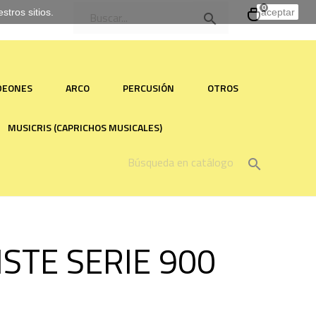
0
tros sitios.
aceptar

RDEONES
ARCO
PERCUSIÓN
OTROS
MUSICRIS (CAPRICHOS MUSICALES)

ISTE SERIE 900