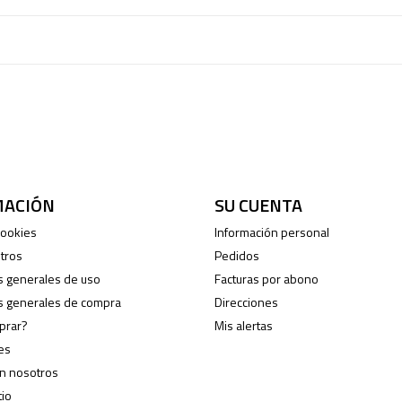
MACIÓN
SU CUENTA
 cookies
Información personal
tros
Pedidos
s generales de uso
Facturas por abono
s generales de compra
Direcciones
prar?
Mis alertas
es
on nosotros
tio