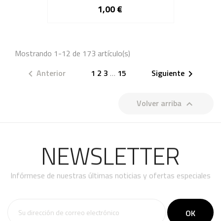
1,00 €
Mostrando 1-12 de 173 artículo(s)
Anterior
1
2
3
…
15
Siguiente


Volver arriba

NEWSLETTER
Infórmese de nuestras últimas noticias y ofertas especiales