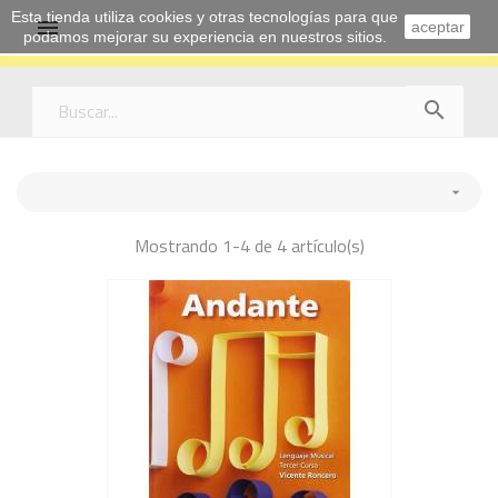
Esta tienda utiliza cookies y otras tecnologías para que

aceptar
podamos mejorar su experiencia en nuestros sitios.


Mostrando 1-4 de 4 artículo(s)