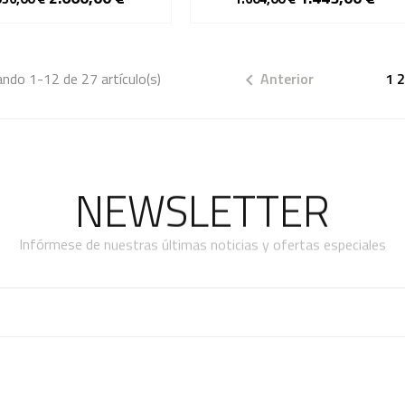
ndo 1-12 de 27 artículo(s)
Anterior
1

NEWSLETTER
Infórmese de nuestras últimas noticias y ofertas especiales