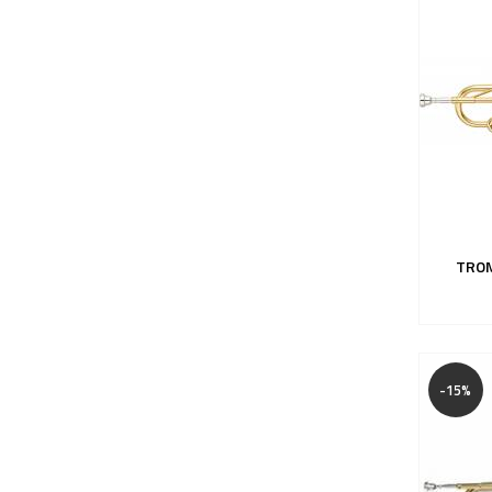
TROM
-15%