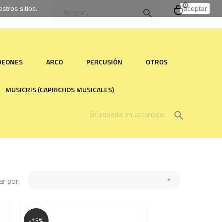
0
tros sitios.
aceptar

RDEONES
ARCO
PERCUSIÓN
OTROS
MUSICRIS (CAPRICHOS MUSICALES)

r por:

-15%