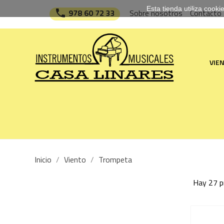
Esta tienda utiliza cook

978 60 72 33
Sobre nosotros
Contacto
VIE
Inicio
Viento
Trompeta
Hay 27 p