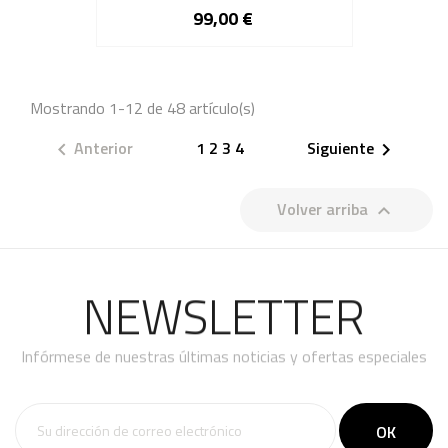
99,00 €
Mostrando 1-12 de 48 artículo(s)
Anterior
1
2
3
4
Siguiente


Volver arriba

NEWSLETTER
Infórmese de nuestras últimas noticias y ofertas especiales