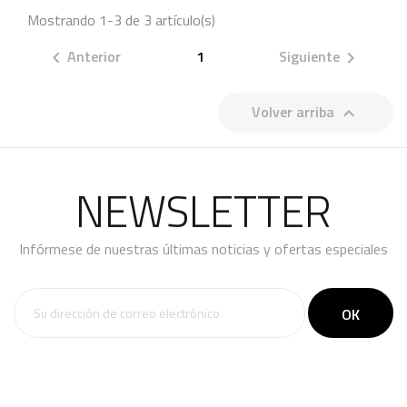
Mostrando 1-3 de 3 artículo(s)
Anterior
1
Siguiente


Volver arriba

NEWSLETTER
Infórmese de nuestras últimas noticias y ofertas especiales