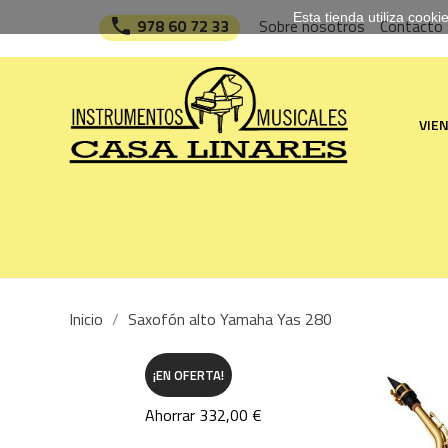
Esta tienda utiliza cook

978 60 72 33
Sobre nosotros
Contacto
VIE
Inicio
Saxofón alto Yamaha Yas 280
¡EN OFERTA!
Ahorrar 332,00 €