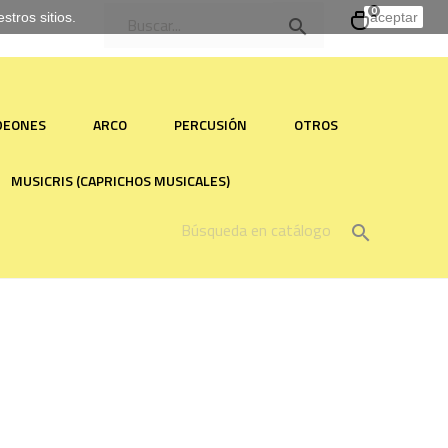
0
tros sitios.
aceptar

RDEONES
ARCO
PERCUSIÓN
OTROS
MUSICRIS (CAPRICHOS MUSICALES)
