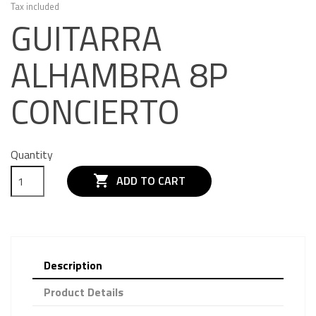
Tax included
GUITARRA
ALHAMBRA 8P
CONCIERTO
Quantity

ADD TO CART
Description
Product Details