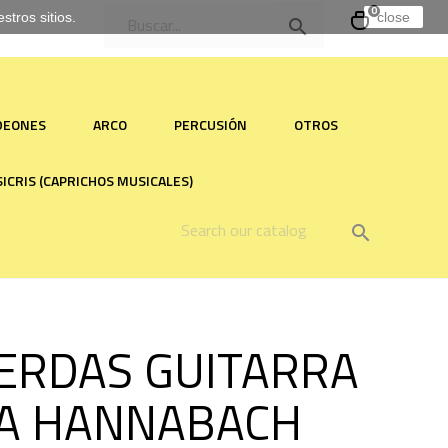
0
tros sitios.
close

RDEONES
ARCO
PERCUSIÓN
OTROS
ICRIS (CAPRICHOS MUSICALES)

ERDAS GUITARRA
A HANNABACH