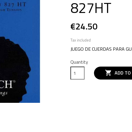
827HT
€24.50
Tax included
JUEGO DE CUERDAS PARA G
Quantity

ADD TO