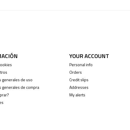
MACIÓN
YOUR ACCOUNT
 cookies
Personal info
tros
Orders
s generales de uso
Credit slips
s generales de compra
Addresses
prar?
My alerts
es