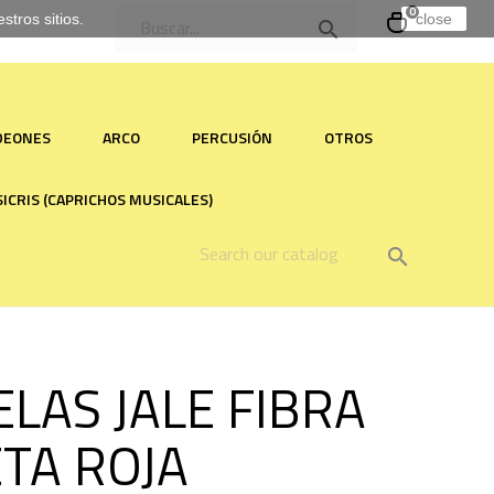
0
tros sitios.
close

RDEONES
ARCO
PERCUSIÓN
OTROS
ICRIS (CAPRICHOS MUSICALES)

LAS JALE FIBRA
TA ROJA