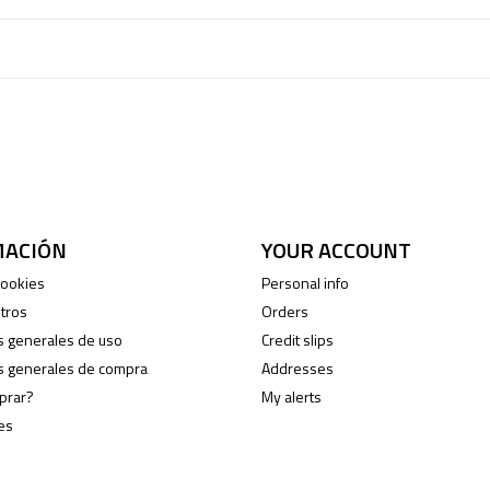
MACIÓN
YOUR ACCOUNT
 cookies
Personal info
tros
Orders
s generales de uso
Credit slips
s generales de compra
Addresses
prar?
My alerts
es