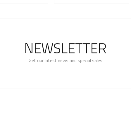
NEWSLETTER
Get our latest news and special sales
e at any moment. For that purpose, please find our contact info i