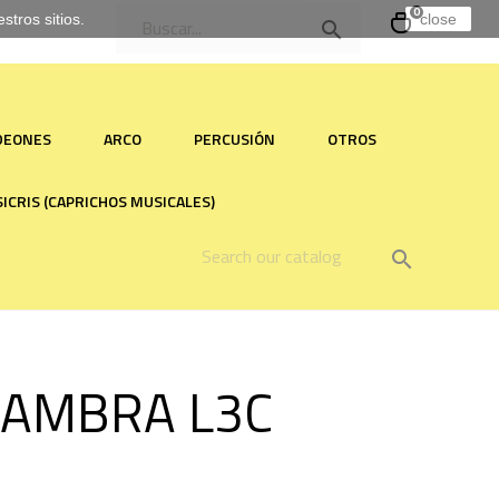
0
tros sitios.
close

RDEONES
ARCO
PERCUSIÓN
OTROS
ICRIS (CAPRICHOS MUSICALES)

HAMBRA L3C