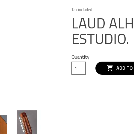
Tax included
LAUD AL
ESTUDIO.
Quantity

ADD TO