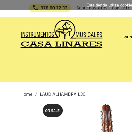
Esta tienda utiliza cook

978 60 72 33
Sobre nosotros
Contacto
VIE
Home
LAUD ALHAMBRA L3C
ON SALE!